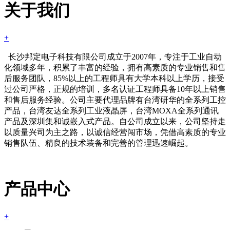
关于我们
+
长沙邦定电子科技有限公司成立于2007年，专注于工业自动
化领域多年，积累了丰富的经验，拥有高素质的专业销售和售
后服务团队，85%以上的工程师具有大学本科以上学历，接受
过公司严格，正规的培训，多名认证工程师具备10年以上销售
和售后服务经验。公司主要代理品牌有台湾研华的全系列工控
产品，台湾友达全系列工业液晶屏，台湾MOXA全系列通讯
产品及深圳集和诚嵌入式产品。自公司成立以来，公司坚持走
以质量兴司为主之路，以诚信经营闯市场，凭借高素质的专业
销售队伍、精良的技术装备和完善的管理迅速崛起。
产品中心
+