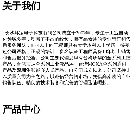
关于我们
+
长沙邦定电子科技有限公司成立于2007年，专注于工业自动
化领域多年，积累了丰富的经验，拥有高素质的专业销售和售
后服务团队，85%以上的工程师具有大学本科以上学历，接受
过公司严格，正规的培训，多名认证工程师具备10年以上销售
和售后服务经验。公司主要代理品牌有台湾研华的全系列工控
产品，台湾友达全系列工业液晶屏，台湾MOXA全系列通讯
产品及深圳集和诚嵌入式产品。自公司成立以来，公司坚持走
以质量兴司为主之路，以诚信经营闯市场，凭借高素质的专业
销售队伍、精良的技术装备和完善的管理迅速崛起。
产品中心
+