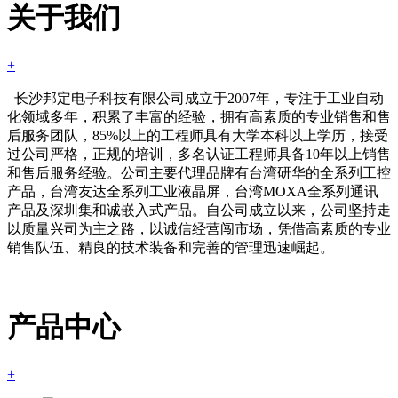
关于我们
+
长沙邦定电子科技有限公司成立于2007年，专注于工业自动
化领域多年，积累了丰富的经验，拥有高素质的专业销售和售
后服务团队，85%以上的工程师具有大学本科以上学历，接受
过公司严格，正规的培训，多名认证工程师具备10年以上销售
和售后服务经验。公司主要代理品牌有台湾研华的全系列工控
产品，台湾友达全系列工业液晶屏，台湾MOXA全系列通讯
产品及深圳集和诚嵌入式产品。自公司成立以来，公司坚持走
以质量兴司为主之路，以诚信经营闯市场，凭借高素质的专业
销售队伍、精良的技术装备和完善的管理迅速崛起。
产品中心
+